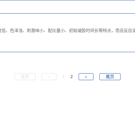
度低、色泽浅、刺激味小、配比量小、初始凝胶时间长等特点，而且反应
首页
«
1
2
»
尾页