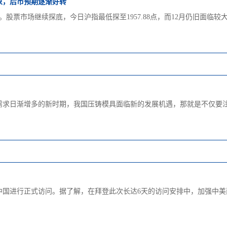
象，后市预期逐渐好转
跌。股票市场继续探底，今日沪指最低探至1957.88点，而12月仍旧面
需求日渐增多的新时期，我国压铸模具面临新的发展机遇，那就是不仅要
中国进行正式访问。据了解，在拜登此次长达6天的访问安排中，加强中